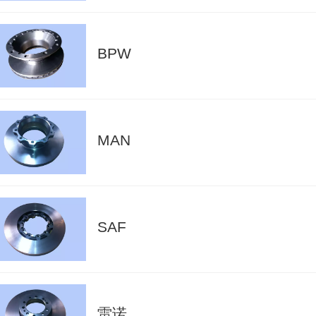
BPW
MAN
SAF
雷诺